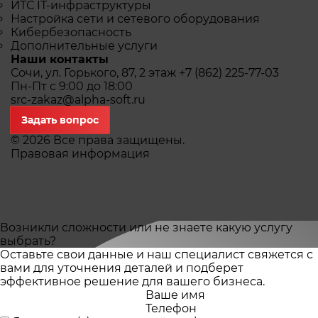
ИТС IТ-инфраструктуры
Настройка сети и сетевого оборудования
Кибербезопасность
Дополнительные услуги
Наши контакты
Сочи, ул. Горького, 87, 2 этаж
+7 (862) 225-77-03
Пн-Пт с 9:00 до 18:00
src-zakaz@alpha-soft.ru
Задать вопрос
© 2026 Все права защищены.
Правовая информация
Возникли сложности или не знаете какую услугу
выбрать?
Оставьте свои данные и наш специалист свяжется с
вами для уточнения деталей и подберет
эффективное решение для вашего бизнеса.
Ваше имя
Телефон