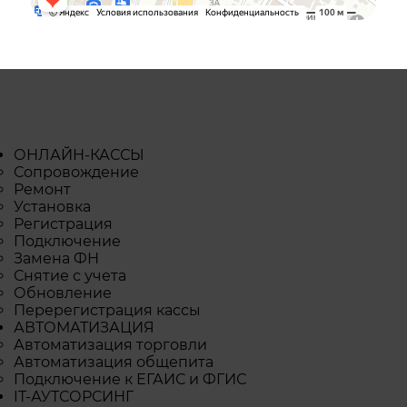
ОНЛАЙН-КАССЫ
Сопровождение
Ремонт
Установка
Регистрация
Подключение
Замена ФН
Снятие с учета
Обновление
Перерегистрация кассы
АВТОМАТИЗАЦИЯ
Автоматизация торговли
Автоматизация общепита
Подключение к ЕГАИС и ФГИС
IТ-АУТСОРСИНГ