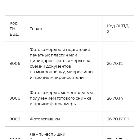
Код
Код ОКПД
ТН
Товар
2
ВЭД
Фотокамеры для подготовки
печатных пластин или
цилиндров; фотокамеры для
9006
26.70.12
съемки документов
на микропленку, микрофиши
и прочие микроносители
Фотокамеры с моментальным
9006
получением готового снимка
26.70.14
и прочие фотокамеры
9006
Фотовспышки
26.70.17.110
Лампы-вспышки