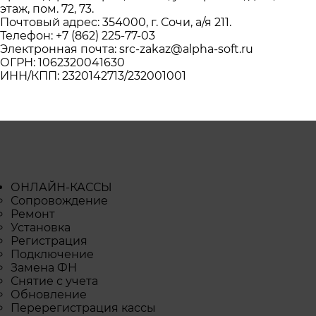
этаж, пом. 72, 73.
Почтовый адрес: 354000, г. Сочи, а/я 211.
Телефон:
+7 (862) 225-77-03
Электронная почта:
src-zakaz@alpha-soft.ru
ОГРН: 1062320041630
ИНН/КПП: 2320142713/232001001
ОНЛАЙН-КАССЫ
Сопровождение
Ремонт
Установка
Регистрация
Подключение
Замена ФН
Снятие с учета
Обновление
Перерегистрация кассы