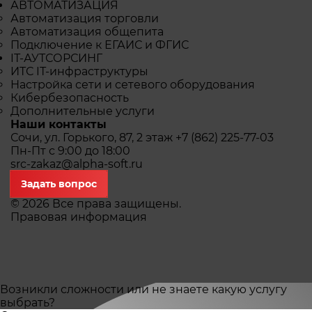
АВТОМАТИЗАЦИЯ
Автоматизация торговли
Автоматизация общепита
Подключение к ЕГАИС и ФГИС
IТ-АУТСОРСИНГ
ИТС IТ-инфраструктуры
Настройка сети и сетевого оборудования
Кибербезопасность
Дополнительные услуги
Наши контакты
Сочи, ул. Горького, 87, 2 этаж
+7 (862) 225-77-03
Пн-Пт с 9:00 до 18:00
src-zakaz@alpha-soft.ru
Задать вопрос
© 2026 Все права защищены.
Правовая информация
Возникли сложности или не знаете какую услугу
выбрать?