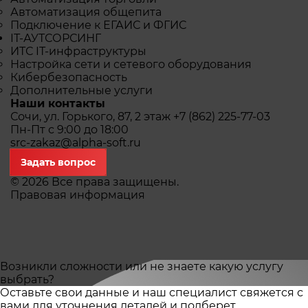
Автоматизация общепита
Подключение к ЕГАИС и ФГИС
IТ-АУТСОРСИНГ
ИТС IТ-инфраструктуры
Настройка сети и сетевого оборудования
Кибербезопасность
Дополнительные услуги
Наши контакты
Сочи, ул. Горького, 87, 2 этаж
+7 (862) 225-77-03
Пн-Пт с 9:00 до 18:00
src-zakaz@alpha-soft.ru
Задать вопрос
© 2026 Все права защищены.
Правовая информация
Возникли сложности или не знаете какую услугу
выбрать?
Оставьте свои данные и наш специалист свяжется с
вами для уточнения деталей и подберет