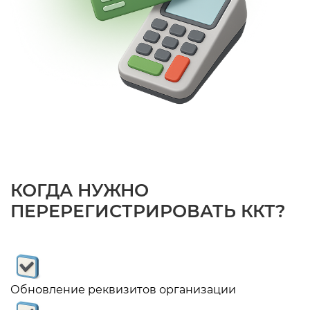
К
О
Г
Д
А
Н
У
Ж
Н
О
П
Е
Р
Е
Р
Е
Г
И
С
Т
Р
И
Р
О
В
А
Т
Ь
К
К
Т
?
Обновление реквизитов организации